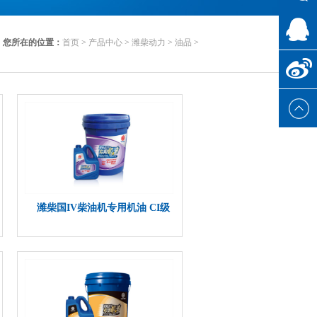
微信
们
您所在的位置：
首页
>
产品中心
>
潍柴动力
>
油品
>
QQ客服
详细介绍>>
新浪微
博
潍柴国IV柴油机专用机油 CI级
详细介绍>>